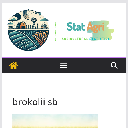
Skip
to
content
brokolii sb