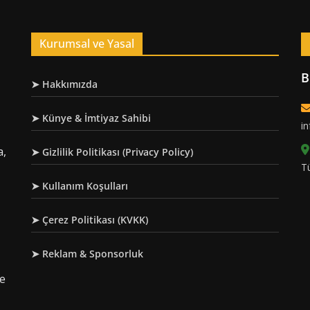
Kurumsal ve Yasal
B
➤ Hakkımızda
➤ Künye & İmtiyaz Sahibi
i
a,
➤ Gizlilik Politikası (Privacy Policy)
T
➤ Kullanım Koşulları
➤ Çerez Politikası (KVKK)
➤ Reklam & Sponsorluk
re