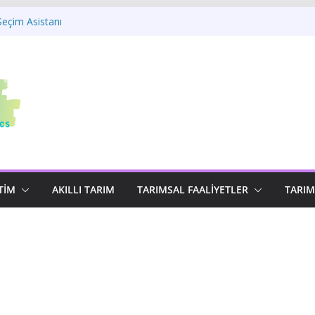
Seçim Asistanı
tanı
leri
tatistikleri 2025
güsü Asistanı
TIM
AKILLI TARIM
TARIMSAL FAALIYETLER
TARIM