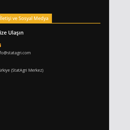
İletişi ve Sosyal Medya
ize Ulaşın
nfo@statagri.com
ürkiye (StatAgri Merkez)