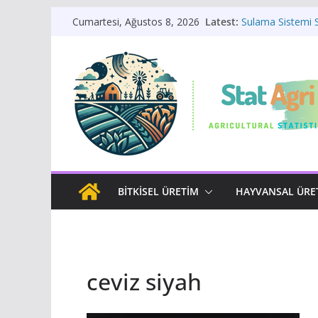
Skip
Latest:
Sulama Sistemi 
Cumartesi, Ağustos 8, 2026
to
Meteoroloji Asis
Örtü altı İstatistik
content
Bitkisel Üretim İs
Bitki Yaşam Dön
BITKISEL ÜRETIM
HAYVANSAL ÜRE
ceviz siyah