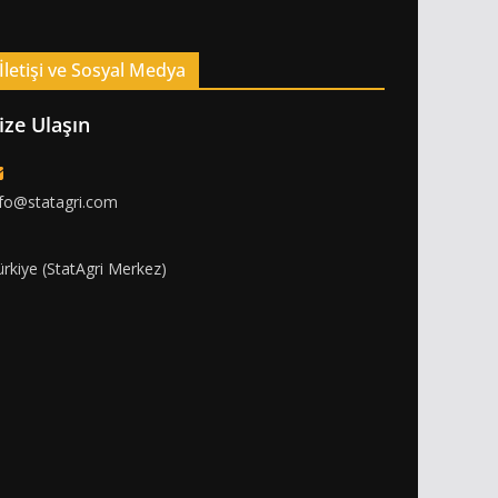
İletişi ve Sosyal Medya
ize Ulaşın
nfo@statagri.com
ürkiye (StatAgri Merkez)