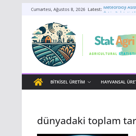
Skip
Meteoroloji Asis
Latest:
Cumartesi, Ağustos 8, 2026
to
Örtü altı İstatistik
Bitkisel Üretim İs
content
Bitki Yaşam Dön
Sulama Sistemi 
BITKISEL ÜRETIM
HAYVANSAL ÜRE
dünyadaki toplam tar