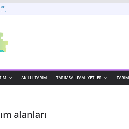
tanı
leri
tatistikleri 2025
güsü Asistanı
Seçim Asistanı
TIM
AKILLI TARIM
TARIMSAL FAALIYETLER
TARIM
ım alanları