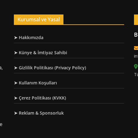
Kurumsal ve Yasal
B
➤ Hakkımızda
➤ Künye & İmtiyaz Sahibi
i
a,
➤ Gizlilik Politikası (Privacy Policy)
T
➤ Kullanım Koşulları
➤ Çerez Politikası (KVKK)
➤ Reklam & Sponsorluk
re