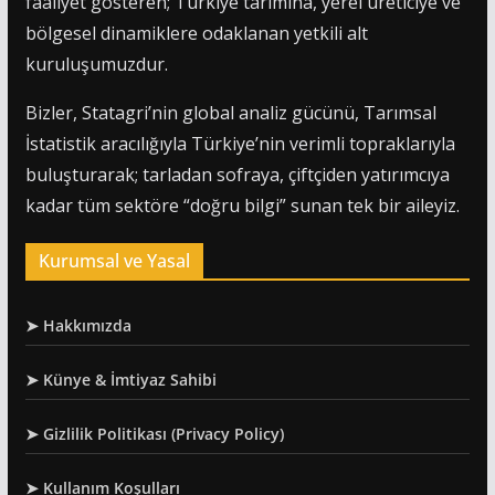
faaliyet gösteren; Türkiye tarımına, yerel üreticiye ve
bölgesel dinamiklere odaklanan yetkili alt
kuruluşumuzdur.
Bizler, Statagri’nin global analiz gücünü, Tarımsal
İstatistik aracılığıyla Türkiye’nin verimli topraklarıyla
buluşturarak; tarladan sofraya, çiftçiden yatırımcıya
kadar tüm sektöre “doğru bilgi” sunan tek bir aileyiz.
Kurumsal ve Yasal
➤ Hakkımızda
➤ Künye & İmtiyaz Sahibi
➤ Gizlilik Politikası (Privacy Policy)
➤ Kullanım Koşulları