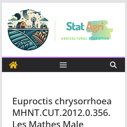
Skip
to
content
Euproctis chrysorrhoea
MHNT.CUT.2012.0.356.
Les Mathes Male