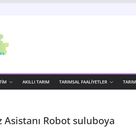
 Asistanı
stikleri 2025
 Asistanı
TIM
AKILLI TARIM
TARIMSAL FAALIYETLER
TARIM
z Asistanı Robot suluboya