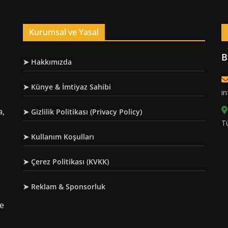
Kurumsal ve Yasal
B
➤ Hakkımızda
➤ Künye & İmtiyaz Sahibi
i
a,
➤ Gizlilik Politikası (Privacy Policy)
T
➤ Kullanım Koşulları
➤ Çerez Politikası (KVKK)
➤ Reklam & Sponsorluk
re