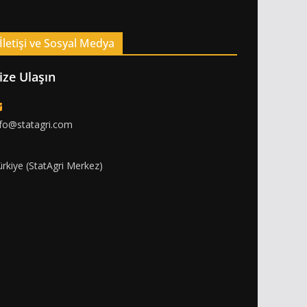
İletişi ve Sosyal Medya
ize Ulaşın
nfo@statagri.com
ürkiye (StatAgri Merkez)