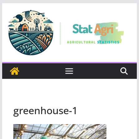
Skip
to
content
greenhouse-1