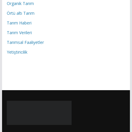
Organik Tarım
Örtü altı Tarım
Tarım Haberi
Tarım Verileri
Tarımsal Faaliyetler
Yetiştiricilik