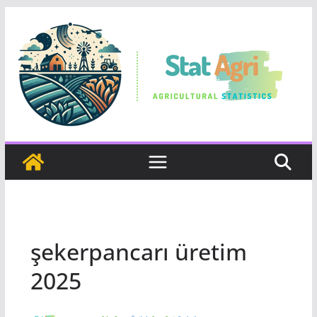
Skip
to
content
şekerpancarı üretim
2025