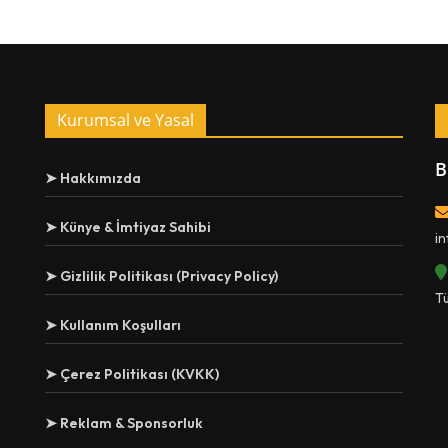
Kurumsal ve Yasal
B
➤ Hakkımızda
➤ Künye & İmtiyaz Sahibi
i
➤ Gizlilik Politikası (Privacy Policy)
T
➤ Kullanım Koşulları
➤ Çerez Politikası (KVKK)
➤ Reklam & Sponsorluk