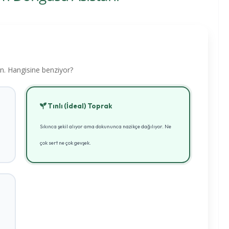
ın. Hangisine benziyor?
Tınlı (İdeal) Toprak
Sıkınca şekil alıyor ama dokununca nazikçe dağılıyor. Ne
çok sert ne çok gevşek.