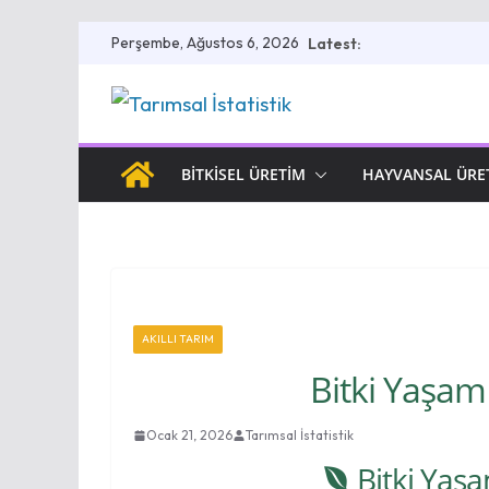
Skip
Perşembe, Ağustos 6, 2026
Latest:
to
content
BITKISEL ÜRETIM
HAYVANSAL ÜRE
AKILLI TARIM
Bitki Yaşam
Ocak 21, 2026
Tarımsal İstatistik
Bitki Yaş