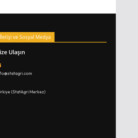
İletişi ve Sosyal Medya
ize Ulaşın
nfo@statagri.com
ürkiye (StatAgri Merkez)