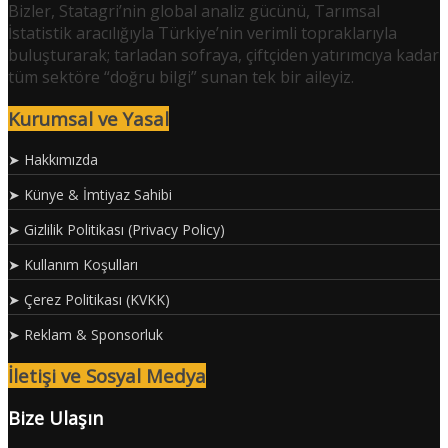
Bizler, Statagri’nin global analiz gücünü, Tarımsal
İstatistik aracılığıyla Türkiye’nin verimli topraklarıyla
buluşturarak; tarladan sofraya, çiftçiden yatırımcıya kadar
tüm sektöre “doğru bilgi” sunan tek bir aileyiz.
Kurumsal ve Yasal
➤ Hakkımızda
➤ Künye & İmtiyaz Sahibi
➤ Gizlilik Politikası (Privacy Policy)
➤ Kullanım Koşulları
➤ Çerez Politikası (KVKK)
➤ Reklam & Sponsorluk
İletişi ve Sosyal Medya
Bize Ulaşın