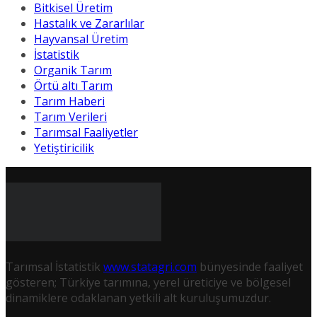
Bitkisel Üretim
Hastalık ve Zararlılar
Hayvansal Üretim
İstatistik
Organik Tarım
Örtü altı Tarım
Tarım Haberi
Tarım Verileri
Tarımsal Faaliyetler
Yetiştiricilik
Tarımsal İstatistik
www.statagri.com
bünyesinde faaliyet
gösteren; Türkiye tarımına, yerel üreticiye ve bölgesel
dinamiklere odaklanan yetkili alt kuruluşumuzdur.