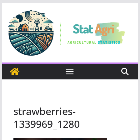
Skip
to
content
strawberries-
1339969_1280