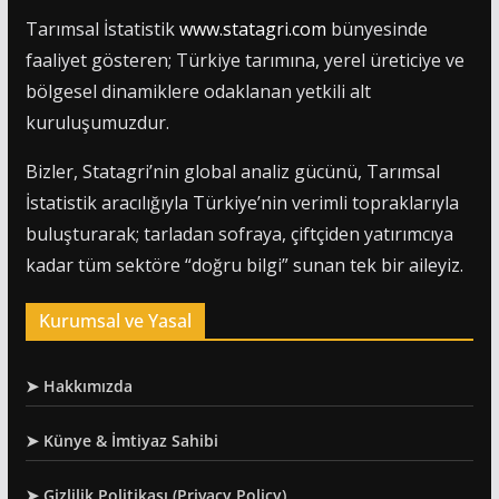
Tarımsal İstatistik
www.statagri.com
bünyesinde
faaliyet gösteren; Türkiye tarımına, yerel üreticiye ve
bölgesel dinamiklere odaklanan yetkili alt
kuruluşumuzdur.
Bizler, Statagri’nin global analiz gücünü, Tarımsal
İstatistik aracılığıyla Türkiye’nin verimli topraklarıyla
buluşturarak; tarladan sofraya, çiftçiden yatırımcıya
kadar tüm sektöre “doğru bilgi” sunan tek bir aileyiz.
Kurumsal ve Yasal
➤ Hakkımızda
➤ Künye & İmtiyaz Sahibi
➤ Gizlilik Politikası (Privacy Policy)