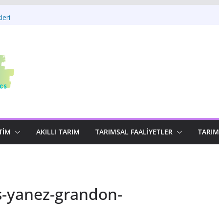
tanı
leri
tatistikleri 2025
güsü Asistanı
Seçim Asistanı
TIM
AKILLI TARIM
TARIMSAL FAALIYETLER
TARIM
s-yanez-grandon-