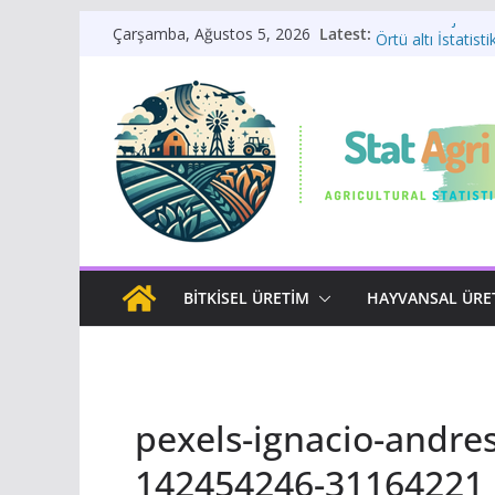
Skip
Meteoroloji Asis
Latest:
Çarşamba, Ağustos 5, 2026
Örtü altı İstatistik
to
Bitkisel Üretim İs
content
Bitki Yaşam Dön
Sulama Sistemi 
BITKISEL ÜRETIM
HAYVANSAL ÜRE
pexels-ignacio-andre
142454246-31164221