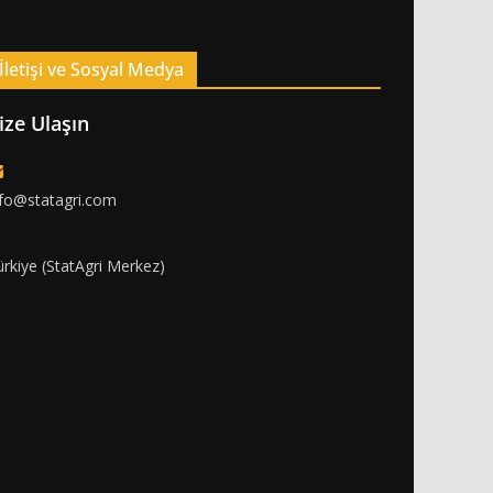
İletişi ve Sosyal Medya
ize Ulaşın
nfo@statagri.com
ürkiye (StatAgri Merkez)