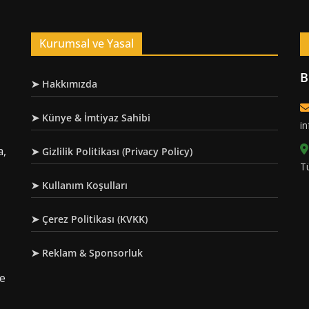
Kurumsal ve Yasal
B
➤ Hakkımızda
➤ Künye & İmtiyaz Sahibi
i
a,
➤ Gizlilik Politikası (Privacy Policy)
T
➤ Kullanım Koşulları
➤ Çerez Politikası (KVKK)
➤ Reklam & Sponsorluk
re