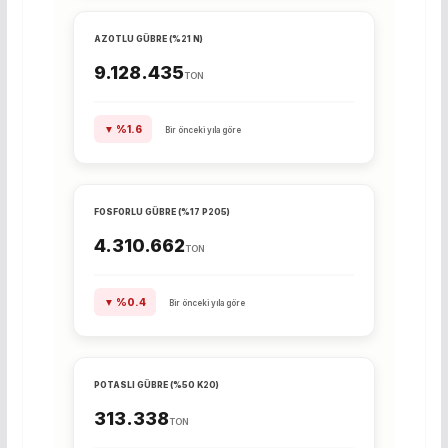
AZOTLU GÜBRE (%21 N)
9.128.435
TON
▼ %1.6
Bir önceki yıla göre
FOSFORLU GÜBRE (%17 P2O5)
4.310.662
TON
▼ %0.4
Bir önceki yıla göre
POTASLI GÜBRE (%50 K2O)
313.338
TON