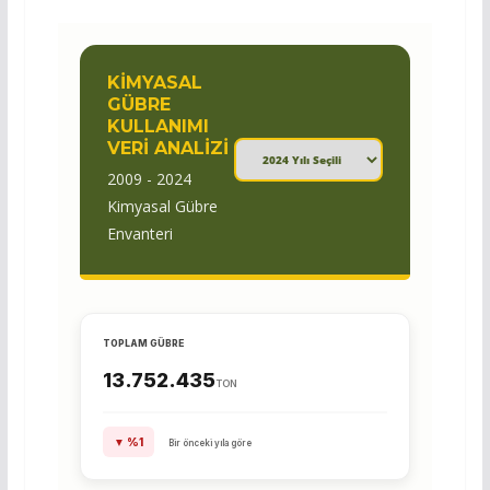
KIMYASAL
GÜBRE
KULLANIMI
VERI ANALIZI
2009 - 2024
Kimyasal Gübre
Envanteri
TOPLAM GÜBRE
13.752.435
TON
▼ %1
Bir önceki yıla göre