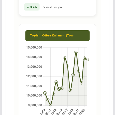
▲ %7.5
Bir önceki yıla göre
Toplam Gübre Kullanımı (Ton)