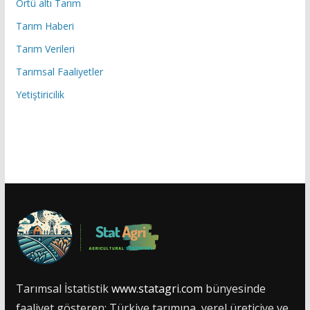
Örtü altı Tarım
Tarım Haberi
Tarım Verileri
Tarımsal Faaliyetler
Yetiştiricilik
Tarımsal İstatistik
www.statagri.com
bünyesinde
faaliyet gösteren; Türkiye tarımına, yerel üreticiye ve