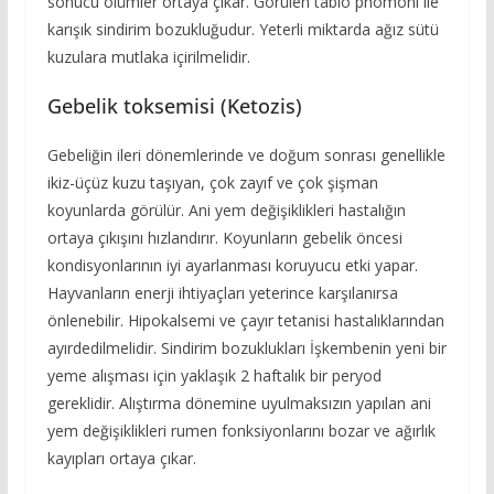
sonucu ölümler ortaya çıkar. Görülen tablo pnömoni ile
karışık sindirim bozukluğudur. Yeterli miktarda ağız sütü
kuzulara mutlaka içirilmelidir.
Gebelik toksemisi (Ketozis)
Gebeliğin ileri dönemlerinde ve doğum sonrası genellikle
ikiz-üçüz kuzu taşıyan, çok zayıf ve çok şişman
koyunlarda görülür. Ani yem değişiklikleri hastalığın
ortaya çıkışını hızlandırır. Koyunların gebelik öncesi
kondisyonlarının iyi ayarlanması koruyucu etki yapar.
Hayvanların enerji ihtiyaçları yeterince karşılanırsa
önlenebilir. Hipokalsemi ve çayır tetanisi hastalıklarından
ayırdedilmelidir. Sindirim bozuklukları İşkembenin yeni bir
yeme alışması için yaklaşık 2 haftalık bir peryod
gereklidir. Alıştırma dönemine uyulmaksızın yapılan ani
yem değişiklikleri rumen fonksiyonlarını bozar ve ağırlık
kayıpları ortaya çıkar.