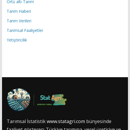
Örtü altı Tarım
Tarım Haberi
Tarım Verileri
Tarımsal Faaliyetler
Yetiştiricilik
Tarımsal İstatistik
www.statagri.com
bünyesinde
faaliyet gösteren; Türkiye tarımına, yerel üreticiye ve