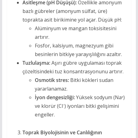
Asitleşme (pH Düşüşü):
Özellikle amonyum
bazlı gübreler (amonyum sülfat, üre)
toprakta asit birikimine yol açar. Düşük pH:
Alüminyum ve mangan toksisitesini
artırır.
Fosfor, kalsiyum, magnezyum gibi
besinlerin bitkiye yarayışlılığını azaltır.
Tuzlulaşma:
Aşırı gübre uygulaması toprak
çözeltisindeki tuz konsantrasyonunu artırır.
Osmotik stres:
Bitki kökleri sudan
yararlanamaz.
İyon dengesizliği:
Yüksek sodyum (Na⁺)
ve klorür (Cl⁻) iyonları bitki gelişimini
engeller.
Toprak Biyolojisinin ve Canlılığının