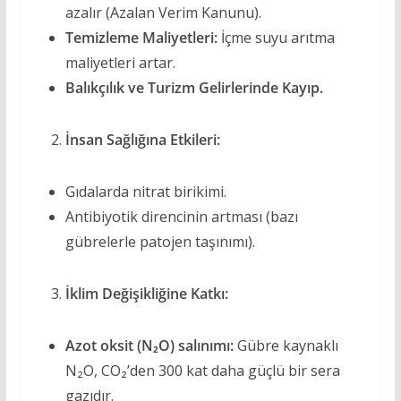
azalır (Azalan Verim Kanunu).
Temizleme Maliyetleri:
İçme suyu arıtma
maliyetleri artar.
Balıkçılık ve Turizm Gelirlerinde Kayıp.
İnsan Sağlığına Etkileri:
Gıdalarda nitrat birikimi.
Antibiyotik direncinin artması (bazı
gübrelerle patojen taşınımı).
İklim Değişikliğine Katkı:
Azot oksit (N₂O) salınımı:
Gübre kaynaklı
N₂O, CO₂’den 300 kat daha güçlü bir sera
gazıdır.