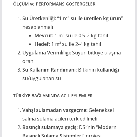
ÖLÇÜM ve PERFORMANS GÖSTERGELERİ
Su Üretkenliği:
“
1 m³ su ile üretilen kg ürün
”
hesaplanmalı
Mevcut:
1 m³ su ile 0.5-2 kg tahıl
Hedef:
1 m³ su ile 2-4 kg tahıl
Uygulama Verimliliği:
Suyun bitkiye ulaşma
oranı
Su Kullanım Randımanı:
Bitkinin kullandığı
su/uygulanan su
TÜRKİYE BAĞLAMINDA ACİL EYLEMLER
Vahşi sulamadan vazgeçme:
Geleneksel
salma sulama acilen terk edilmeli
Basınçlı sulamaya geçiş:
DSİ’nin “
Modern
Basınçlı Sulama Sistemleri
” projesi