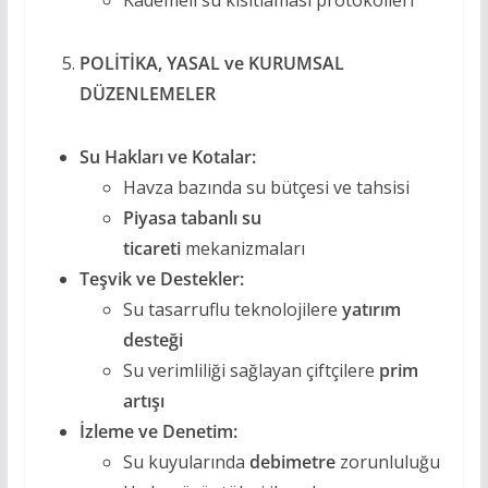
POLİTİKA, YASAL ve KURUMSAL
DÜZENLEMELER
Su Hakları ve Kotalar:
Havza bazında su bütçesi ve tahsisi
Piyasa tabanlı su
ticareti
mekanizmaları
Teşvik ve Destekler:
Su tasarruflu teknolojilere
yatırım
desteği
Su verimliliği sağlayan çiftçilere
prim
artışı
İzleme ve Denetim:
Su kuyularında
debimetre
zorunluluğu