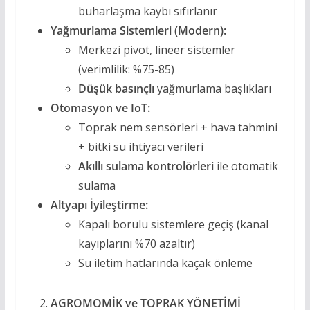
buharlaşma kaybı sıfırlanır
Yağmurlama Sistemleri (Modern):
Merkezi pivot, lineer sistemler
(verimlilik: %75-85)
Düşük basınçlı
yağmurlama başlıkları
Otomasyon ve IoT:
Toprak nem sensörleri + hava tahmini
+ bitki su ihtiyacı verileri
Akıllı sulama kontrolörleri
ile otomatik
sulama
Altyapı İyileştirme:
Kapalı borulu sistemlere geçiş (kanal
kayıplarını %70 azaltır)
Su iletim hatlarında kaçak önleme
AGROMOMİK ve TOPRAK YÖNETİMİ